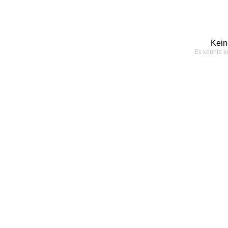
Kein
Es konnte k