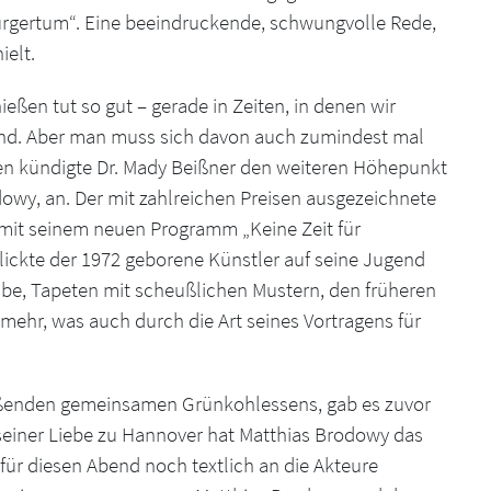
 Bürgertum“. Eine beeindruckende, schwungvolle Rede,
ielt.
ßen tut so gut – gerade in Zeiten, in denen wir
 sind. Aber man muss sich davon auch zumindest mal
en kündigte Dr. Mady Beißner den weiteren Höhepunkt
dowy, an. Der mit zahlreichen Preisen ausgezeichnete
e mit seinem neuen Programm „Keine Zeit für
lickte der 1972 geborene Künstler auf seine Jugend
ibe, Tapeten mit scheußlichen Mustern, den früheren
ehr, was auch durch die Art seines Vortragens für
ßenden gemeinsamen Grünkohlessens, gab es zuvor
 seiner Liebe zu Hannover hat Matthias Brodowy das
für diesen Abend noch textlich an die Akteure