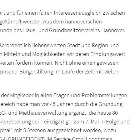
 und für einen fairen Interessenausgleich zwischen
 gekämpft werden. Aus dem hannoverschen
tunde des Haus- und Grundbesitzervereins Hannover.
ußerordentlich liebenswerten Stadt und Region und
 Mitteln und Möglichkeiten wir deren Erholungswert
hkeiten fördern können. Nicht ohne einen gewissen
unserer Bürgerstiftung im Laufe der Zeit mit vielen
g der Mitglieder in allen Fragen und Problemstellungen
Bereich habe man vor 45 Jahren durch die Gründung
WEG- und Miethausverwaltung ergänzt, die heute 80
lerabteilung sei – einzigartig – zum 7. Mal in Folge und
apital“ mit 5 Sternen ausgezeichnet worden, wozu
AUS & GRUNDEIGENTUM Service GmbH nochmals