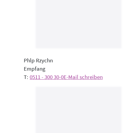
Ph
l
p Rzych
n
Empfang
0511 - 300 30-0
E-Mail schreiben